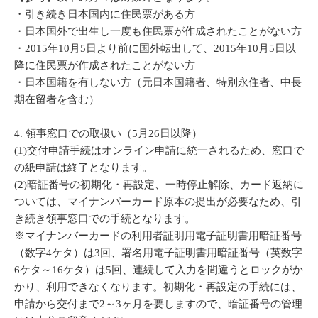
・引き続き日本国内に住民票がある方
・日本国外で出生し一度も住民票が作成されたことがない方
・2015年10月5日より前に国外転出して、2015年10月5日以
降に住民票が作成されたことがない方
・日本国籍を有しない方（元日本国籍者、特別永住者、中長
期在留者を含む）
4. 領事窓口での取扱い（5月26日以降）
(1)交付申請手続はオンライン申請に統一されるため、窓口で
の紙申請は終了となります。
(2)暗証番号の初期化・再設定、一時停止解除、カード返納に
ついては、マイナンバーカード原本の提出が必要なため、引
き続き領事窓口での手続となります。
※マイナンバーカードの利用者証明用電子証明書用暗証番号
（数字4ケタ）は3回、署名用電子証明書用暗証番号（英数字
6ケタ～16ケタ）は5回、連続して入力を間違うとロックがか
かり、利用できなくなります。初期化・再設定の手続には、
申請から交付まで2～3ヶ月を要しますので、暗証番号の管理