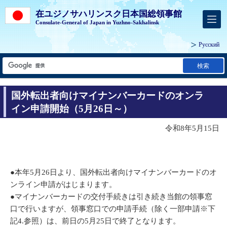
在ユジノサハリンスク日本国総領事館
Consulate-General of Japan in Yuzhno-Sakhalinsk
Русский
検索
国外転出者向けマイナンバーカードのオンラ
イン申請開始（5月26日～）
令和8年5月15日
●本年5月26日より、国外転出者向けマイナンバーカードのオ
ンライン申請がはじまります。
●マイナンバーカードの交付手続きは引き続き当館の領事窓
口で行いますが、領事窓口での申請手続（除く一部申請※下
記4.参照）は、前日の5月25日で終了となります。